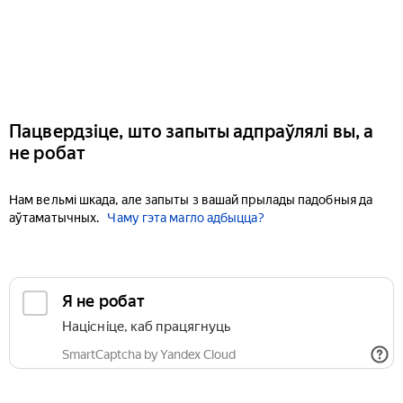
Пацвердзіце, што запыты адпраўлялі вы, а
не робат
Нам вельмі шкада, але запыты з вашай прылады падобныя да
аўтаматычных.
Чаму гэта магло адбыцца?
Я не робат
Націсніце, каб працягнуць
SmartCaptcha by Yandex Cloud