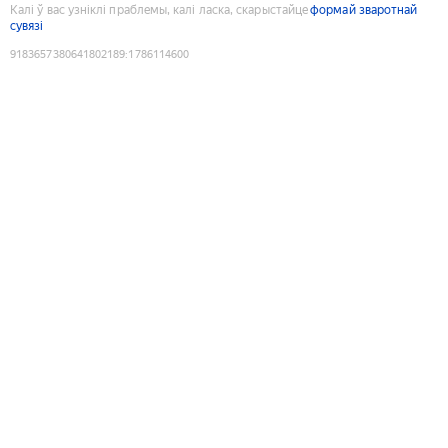
Калі ў вас узніклі праблемы, калі ласка, скарыстайце
формай зваротнай
сувязі
9183657380641802189
:
1786114600