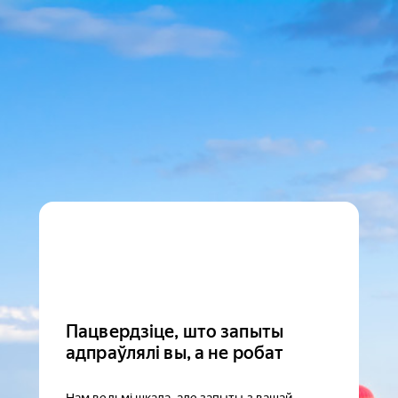
Пацвердзіце, што запыты
адпраўлялі вы, а не робат