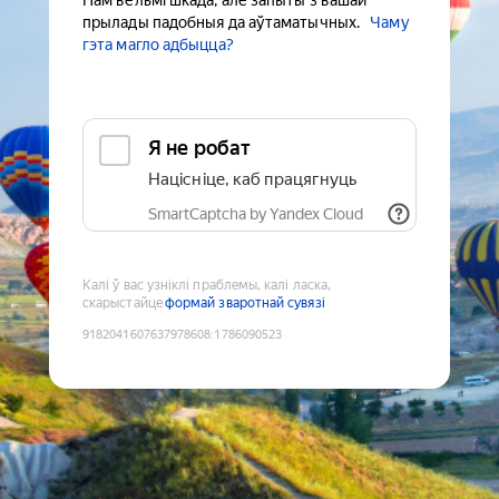
Нам вельмі шкада, але запыты з вашай
прылады падобныя да аўтаматычных.
Чаму
гэта магло адбыцца?
Я не робат
Націсніце, каб працягнуць
SmartCaptcha by Yandex Cloud
Калі ў вас узніклі праблемы, калі ласка,
скарыстайце
формай зваротнай сувязі
9182041607637978608
:
1786090523