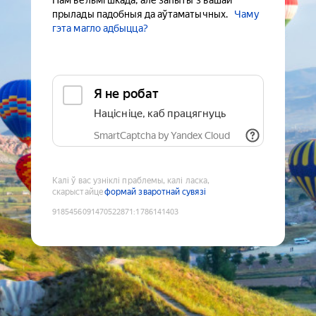
Нам вельмі шкада, але запыты з вашай
прылады падобныя да аўтаматычных.
Чаму
гэта магло адбыцца?
Я не робат
Націсніце, каб працягнуць
SmartCaptcha by Yandex Cloud
Калі ў вас узніклі праблемы, калі ласка,
скарыстайце
формай зваротнай сувязі
9185456091470522871
:
1786141403