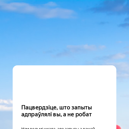
Пацвердзіце, што запыты
адпраўлялі вы, а не робат