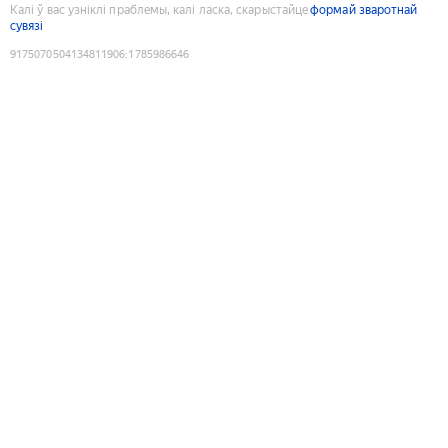
Калі ў вас узніклі праблемы, калі ласка, скарыстайце
формай зваротнай
сувязі
9175070504134811906
:
1785986646