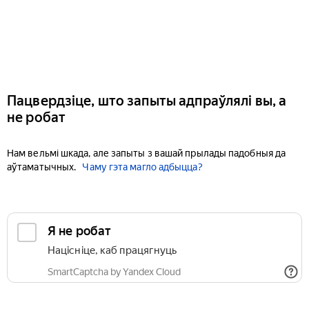
Пацвердзіце, што запыты адпраўлялі вы, а
не робат
Нам вельмі шкада, але запыты з вашай прылады падобныя да
аўтаматычных.
Чаму гэта магло адбыцца?
Я не робат
Націсніце, каб працягнуць
SmartCaptcha by Yandex Cloud