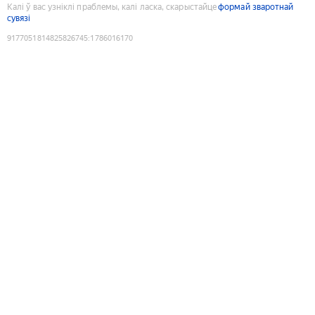
Калі ў вас узніклі праблемы, калі ласка, скарыстайце
формай зваротнай
сувязі
9177051814825826745
:
1786016170