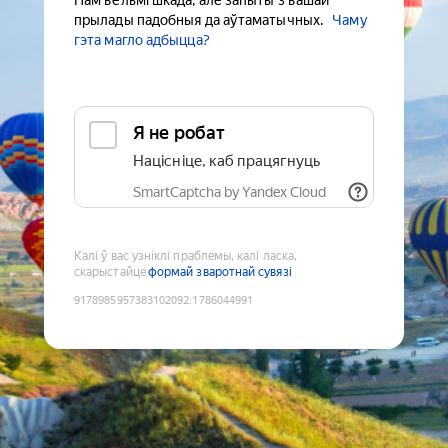
Нам вельмі шкада, але запыты з вашай
прылады падобныя да аўтаматычных.
Чаму
гэта магло адбыцца?
Я не робат
Націсніце, каб працягнуць
SmartCaptcha by Yandex Cloud
Калі ў вас узніклі праблемы, калі ласка,
скарыстайце
формай зваротнай сувязі
9178985957383102092
:
1786044991