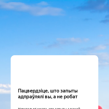
Пацвердзіце, што запыты
адпраўлялі вы, а не робат