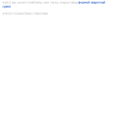
Калі ў вас узніклі праблемы, калі ласка, скарыстайце
формай зваротнай
сувязі
9191527132365479383
:
1786231869