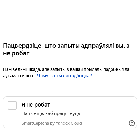
Пацвердзіце, што запыты адпраўлялі вы, а
не робат
Нам вельмі шкада, але запыты з вашай прылады падобныя да
аўтаматычных.
Чаму гэта магло адбыцца?
Я не робат
Націсніце, каб працягнуць
SmartCaptcha by Yandex Cloud