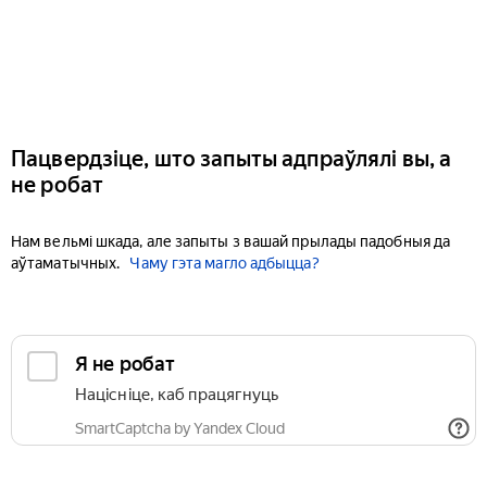
Пацвердзіце, што запыты адпраўлялі вы, а
не робат
Нам вельмі шкада, але запыты з вашай прылады падобныя да
аўтаматычных.
Чаму гэта магло адбыцца?
Я не робат
Націсніце, каб працягнуць
SmartCaptcha by Yandex Cloud