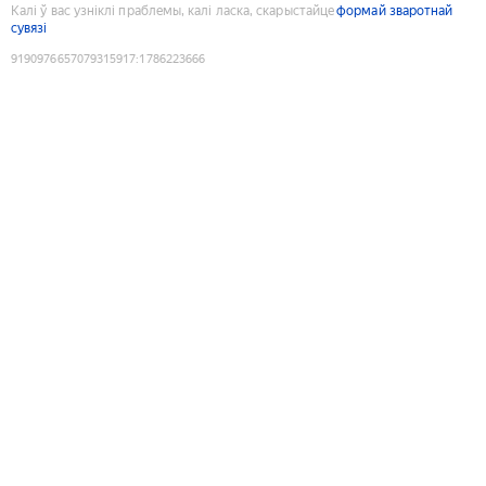
Калі ў вас узніклі праблемы, калі ласка, скарыстайце
формай зваротнай
сувязі
9190976657079315917
:
1786223666