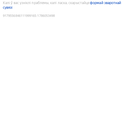
Калі ў вас узніклі праблемы, калі ласка, скарыстайце
формай зваротнай
сувязі
9179556846111999165
:
1786053498