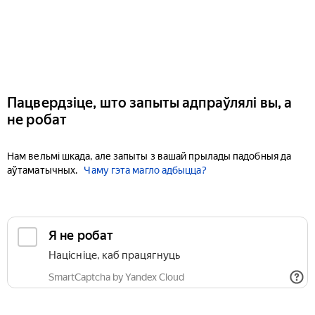
Пацвердзіце, што запыты адпраўлялі вы, а
не робат
Нам вельмі шкада, але запыты з вашай прылады падобныя да
аўтаматычных.
Чаму гэта магло адбыцца?
Я не робат
Націсніце, каб працягнуць
SmartCaptcha by Yandex Cloud