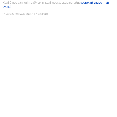
Калі ў вас узніклі праблемы, калі ласка, скарыстайце
формай зваротнай
сувязі
9176866530942650497
:
1786013409