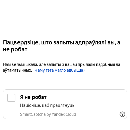
Пацвердзіце, што запыты адпраўлялі вы, а
не робат
Нам вельмі шкада, але запыты з вашай прылады падобныя да
аўтаматычных.
Чаму гэта магло адбыцца?
Я не робат
Націсніце, каб працягнуць
SmartCaptcha by Yandex Cloud