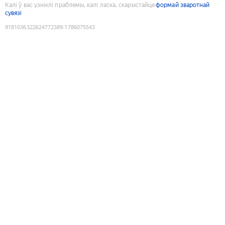
Калі ў вас узніклі праблемы, калі ласка, скарыстайце
формай зваротнай
сувязі
9181036322624772389
:
1786075543