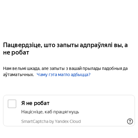
Пацвердзіце, што запыты адпраўлялі вы, а
не робат
Нам вельмі шкада, але запыты з вашай прылады падобныя да
аўтаматычных.
Чаму гэта магло адбыцца?
Я не робат
Націсніце, каб працягнуць
SmartCaptcha by Yandex Cloud