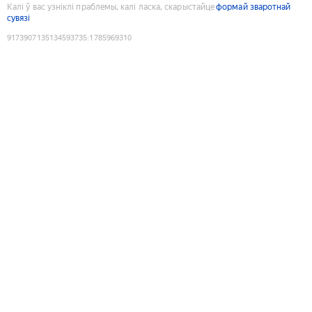
Калі ў вас узніклі праблемы, калі ласка, скарыстайце
формай зваротнай
сувязі
9173907135134593735
:
1785969310