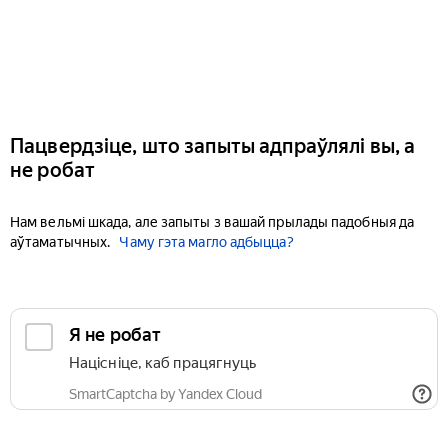
Пацвердзіце, што запыты адпраўлялі вы, а
не робат
Нам вельмі шкада, але запыты з вашай прылады падобныя да
аўтаматычных.
Чаму гэта магло адбыцца?
Я не робат
Націсніце, каб працягнуць
SmartCaptcha by Yandex Cloud