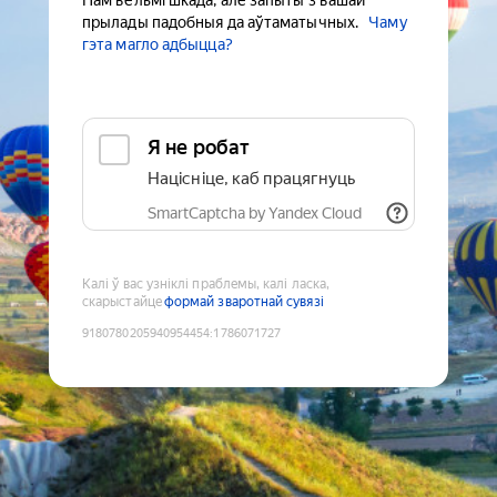
Нам вельмі шкада, але запыты з вашай
прылады падобныя да аўтаматычных.
Чаму
гэта магло адбыцца?
Я не робат
Націсніце, каб працягнуць
SmartCaptcha by Yandex Cloud
Калі ў вас узніклі праблемы, калі ласка,
скарыстайце
формай зваротнай сувязі
9180780205940954454
:
1786071727