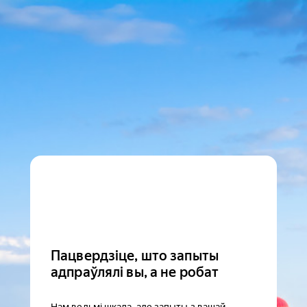
Пацвердзіце, што запыты
адпраўлялі вы, а не робат