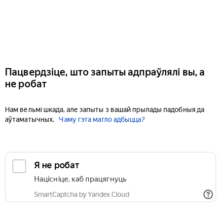
Пацвердзіце, што запыты адпраўлялі вы, а
не робат
Нам вельмі шкада, але запыты з вашай прылады падобныя да
аўтаматычных.
Чаму гэта магло адбыцца?
Я не робат
Націсніце, каб працягнуць
SmartCaptcha by Yandex Cloud