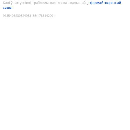
Калі ў вас узніклі праблемы, калі ласка, скарыстайце
формай зваротнай
сувязі
9185496230824953186
:
1786142001