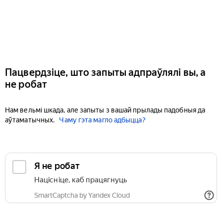
Пацвердзіце, што запыты адпраўлялі вы, а
не робат
Нам вельмі шкада, але запыты з вашай прылады падобныя да
аўтаматычных.
Чаму гэта магло адбыцца?
Я не робат
Націсніце, каб працягнуць
SmartCaptcha by Yandex Cloud