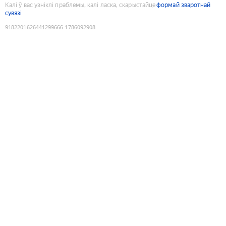
Калі ў вас узніклі праблемы, калі ласка, скарыстайце
формай зваротнай
сувязі
9182201626441299666
:
1786092908