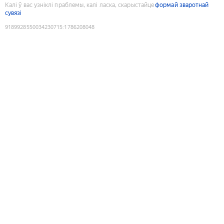
Калі ў вас узніклі праблемы, калі ласка, скарыстайце
формай зваротнай
сувязі
9189928550034230715
:
1786208048