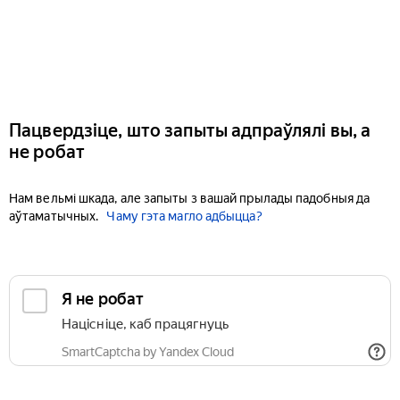
Пацвердзіце, што запыты адпраўлялі вы, а
не робат
Нам вельмі шкада, але запыты з вашай прылады падобныя да
аўтаматычных.
Чаму гэта магло адбыцца?
Я не робат
Націсніце, каб працягнуць
SmartCaptcha by Yandex Cloud