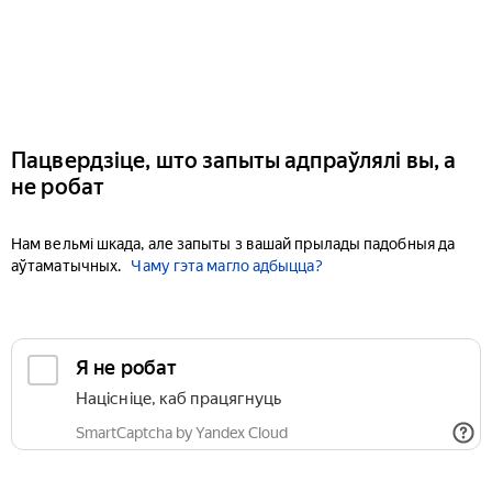
Пацвердзіце, што запыты адпраўлялі вы, а
не робат
Нам вельмі шкада, але запыты з вашай прылады падобныя да
аўтаматычных.
Чаму гэта магло адбыцца?
Я не робат
Націсніце, каб працягнуць
SmartCaptcha by Yandex Cloud