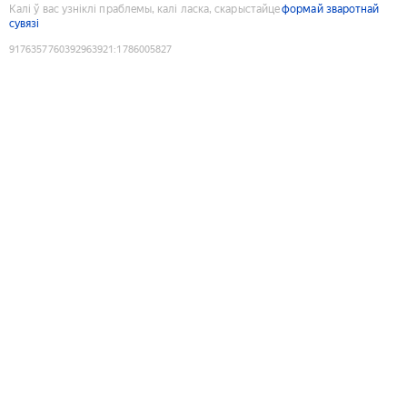
Калі ў вас узніклі праблемы, калі ласка, скарыстайце
формай зваротнай
сувязі
9176357760392963921
:
1786005827