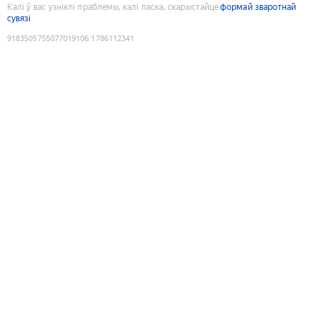
Калі ў вас узніклі праблемы, калі ласка, скарыстайце
формай зваротнай
сувязі
9183505755077019106
:
1786112341