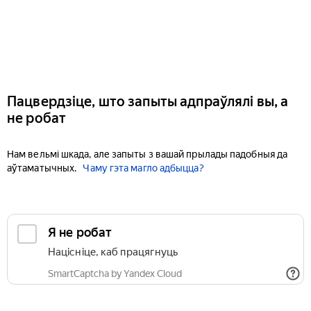
Пацвердзіце, што запыты адпраўлялі вы, а
не робат
Нам вельмі шкада, але запыты з вашай прылады падобныя да
аўтаматычных.
Чаму гэта магло адбыцца?
Я не робат
Націсніце, каб працягнуць
SmartCaptcha by Yandex Cloud