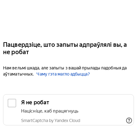
Пацвердзіце, што запыты адпраўлялі вы, а
не робат
Нам вельмі шкада, але запыты з вашай прылады падобныя да
аўтаматычных.
Чаму гэта магло адбыцца?
Я не робат
Націсніце, каб працягнуць
SmartCaptcha by Yandex Cloud