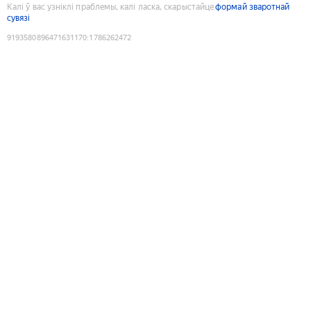
Калі ў вас узніклі праблемы, калі ласка, скарыстайце
формай зваротнай
сувязі
9193580896471631170
:
1786262472