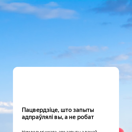
Пацвердзіце, што запыты
адпраўлялі вы, а не робат