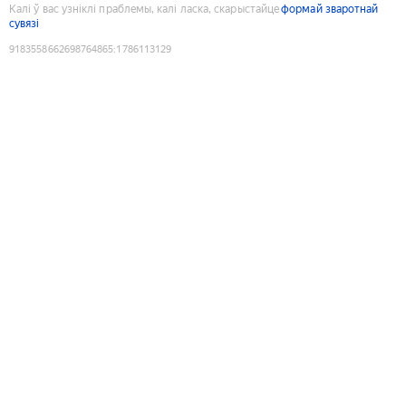
Калі ў вас узніклі праблемы, калі ласка, скарыстайце
формай зваротнай
сувязі
9183558662698764865
:
1786113129