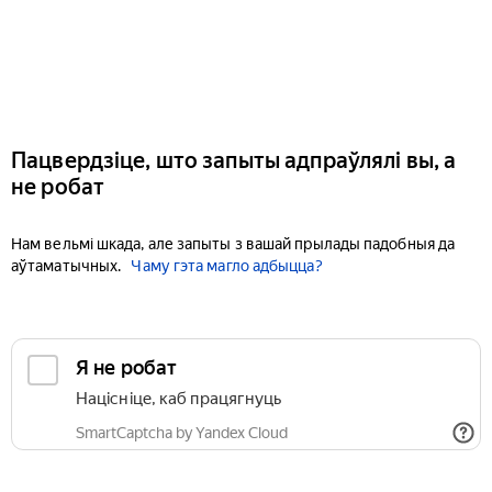
Пацвердзіце, што запыты адпраўлялі вы, а
не робат
Нам вельмі шкада, але запыты з вашай прылады падобныя да
аўтаматычных.
Чаму гэта магло адбыцца?
Я не робат
Націсніце, каб працягнуць
SmartCaptcha by Yandex Cloud