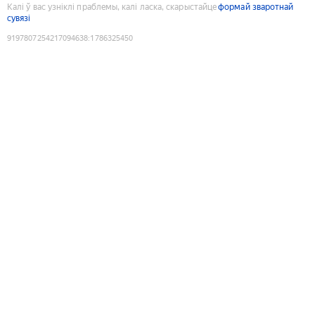
Калі ў вас узніклі праблемы, калі ласка, скарыстайце
формай зваротнай
сувязі
9197807254217094638
:
1786325450