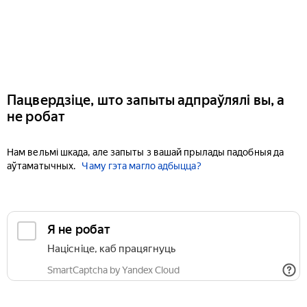
Пацвердзіце, што запыты адпраўлялі вы, а
не робат
Нам вельмі шкада, але запыты з вашай прылады падобныя да
аўтаматычных.
Чаму гэта магло адбыцца?
Я не робат
Націсніце, каб працягнуць
SmartCaptcha by Yandex Cloud