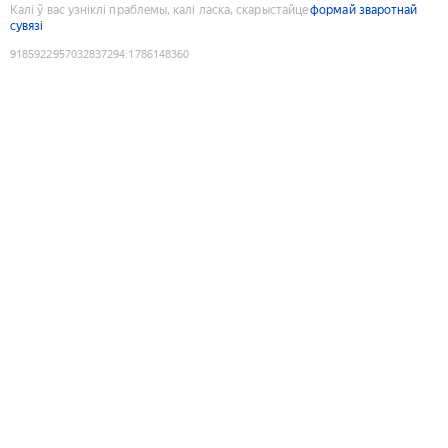
Калі ў вас узніклі праблемы, калі ласка, скарыстайце
формай зваротнай
сувязі
9185922957032837294
:
1786148360