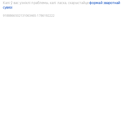
Калі ў вас узніклі праблемы, калі ласка, скарыстайце
формай зваротнай
сувязі
9188866502131063465
:
1786192222