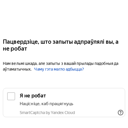
Пацвердзіце, што запыты адпраўлялі вы, а
не робат
Нам вельмі шкада, але запыты з вашай прылады падобныя да
аўтаматычных.
Чаму гэта магло адбыцца?
Я не робат
Націсніце, каб працягнуць
SmartCaptcha by Yandex Cloud