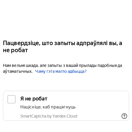
Пацвердзіце, што запыты адпраўлялі вы, а
не робат
Нам вельмі шкада, але запыты з вашай прылады падобныя да
аўтаматычных.
Чаму гэта магло адбыцца?
Я не робат
Націсніце, каб працягнуць
SmartCaptcha by Yandex Cloud