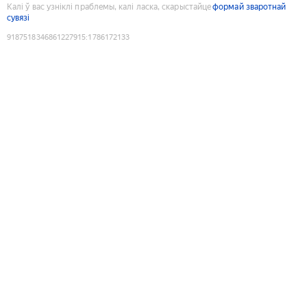
Калі ў вас узніклі праблемы, калі ласка, скарыстайце
формай зваротнай
сувязі
9187518346861227915
:
1786172133