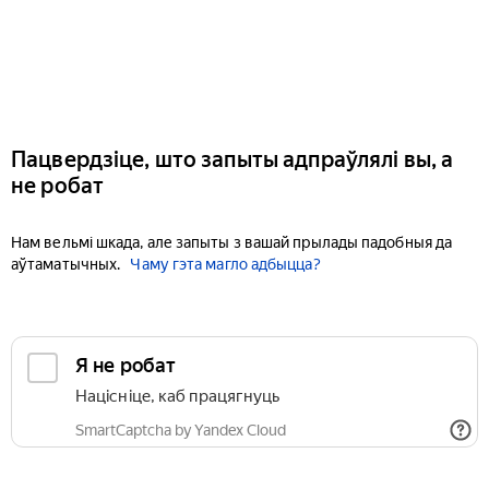
Пацвердзіце, што запыты адпраўлялі вы, а
не робат
Нам вельмі шкада, але запыты з вашай прылады падобныя да
аўтаматычных.
Чаму гэта магло адбыцца?
Я не робат
Націсніце, каб працягнуць
SmartCaptcha by Yandex Cloud