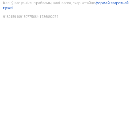
Калі ў вас узніклі праблемы, калі ласка, скарыстайце
формай зваротнай
сувязі
9182159109150775664
:
1786092274