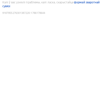
Калі ў вас узніклі праблемы, калі ласка, скарыстайце
формай зваротнай
сувязі
9187955276301387220
:
1786178644