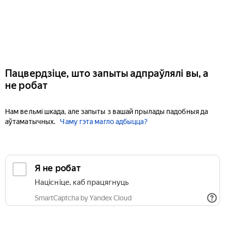
Пацвердзіце, што запыты адпраўлялі вы, а
не робат
Нам вельмі шкада, але запыты з вашай прылады падобныя да
аўтаматычных.
Чаму гэта магло адбыцца?
Я не робат
Націсніце, каб працягнуць
SmartCaptcha by Yandex Cloud