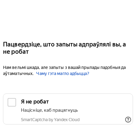
Пацвердзіце, што запыты адпраўлялі вы, а
не робат
Нам вельмі шкада, але запыты з вашай прылады падобныя да
аўтаматычных.
Чаму гэта магло адбыцца?
Я не робат
Націсніце, каб працягнуць
SmartCaptcha by Yandex Cloud