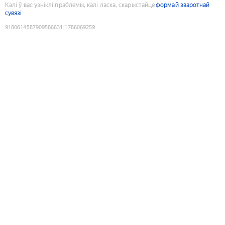
Калі ў вас узніклі праблемы, калі ласка, скарыстайце
формай зваротнай
сувязі
9180614587909586631
:
1786069259