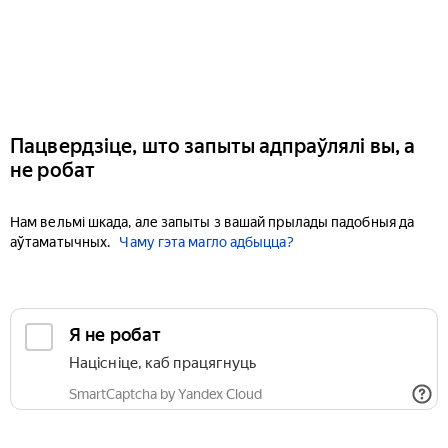
Пацвердзіце, што запыты адпраўлялі вы, а
не робат
Нам вельмі шкада, але запыты з вашай прылады падобныя да
аўтаматычных.
Чаму гэта магло адбыцца?
Я не робат
Націсніце, каб працягнуць
SmartCaptcha by Yandex Cloud