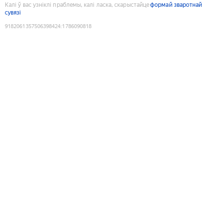
Калі ў вас узніклі праблемы, калі ласка, скарыстайце
формай зваротнай
сувязі
9182061357506398424
:
1786090818