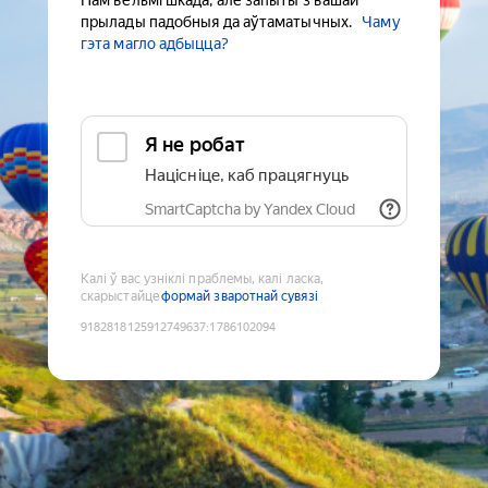
Нам вельмі шкада, але запыты з вашай
прылады падобныя да аўтаматычных.
Чаму
гэта магло адбыцца?
Я не робат
Націсніце, каб працягнуць
SmartCaptcha by Yandex Cloud
Калі ў вас узніклі праблемы, калі ласка,
скарыстайце
формай зваротнай сувязі
9182818125912749637
:
1786102094