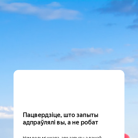
Пацвердзіце, што запыты
адпраўлялі вы, а не робат