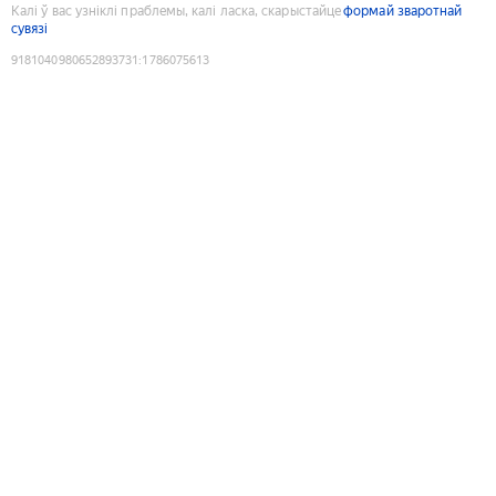
Калі ў вас узніклі праблемы, калі ласка, скарыстайце
формай зваротнай
сувязі
9181040980652893731
:
1786075613