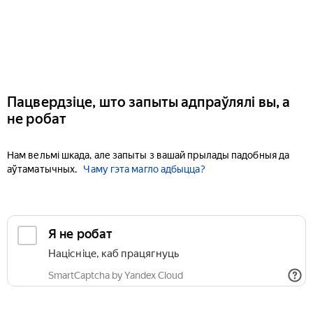
Пацвердзіце, што запыты адпраўлялі вы, а
не робат
Нам вельмі шкада, але запыты з вашай прылады падобныя да
аўтаматычных.
Чаму гэта магло адбыцца?
Я не робат
Націсніце, каб працягнуць
SmartCaptcha by Yandex Cloud