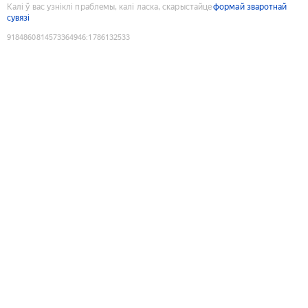
Калі ў вас узніклі праблемы, калі ласка, скарыстайце
формай зваротнай
сувязі
9184860814573364946
:
1786132533