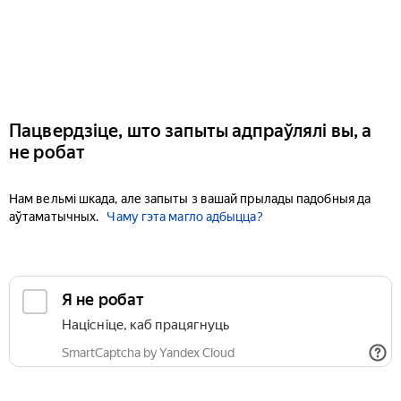
Пацвердзіце, што запыты адпраўлялі вы, а
не робат
Нам вельмі шкада, але запыты з вашай прылады падобныя да
аўтаматычных.
Чаму гэта магло адбыцца?
Я не робат
Націсніце, каб працягнуць
SmartCaptcha by Yandex Cloud