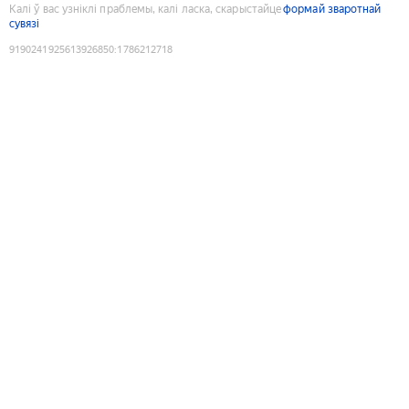
Калі ў вас узніклі праблемы, калі ласка, скарыстайце
формай зваротнай
сувязі
9190241925613926850
:
1786212718