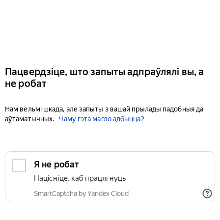
Пацвердзіце, што запыты адпраўлялі вы, а
не робат
Нам вельмі шкада, але запыты з вашай прылады падобныя да
аўтаматычных.
Чаму гэта магло адбыцца?
Я не робат
Націсніце, каб працягнуць
SmartCaptcha by Yandex Cloud