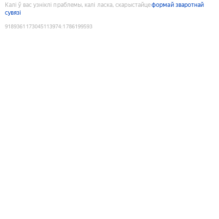
Калі ў вас узніклі праблемы, калі ласка, скарыстайце
формай зваротнай
сувязі
9189361173045113974
:
1786199593