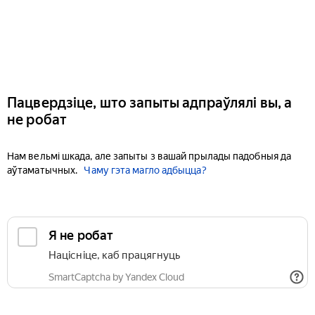
Пацвердзіце, што запыты адпраўлялі вы, а
не робат
Нам вельмі шкада, але запыты з вашай прылады падобныя да
аўтаматычных.
Чаму гэта магло адбыцца?
Я не робат
Націсніце, каб працягнуць
SmartCaptcha by Yandex Cloud