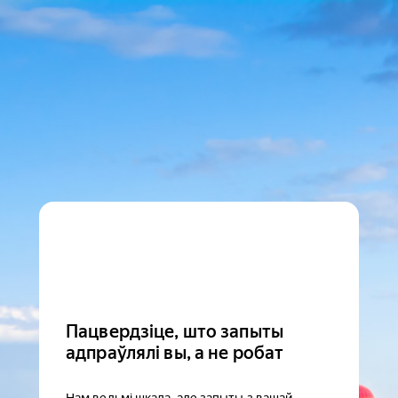
Пацвердзіце, што запыты
адпраўлялі вы, а не робат