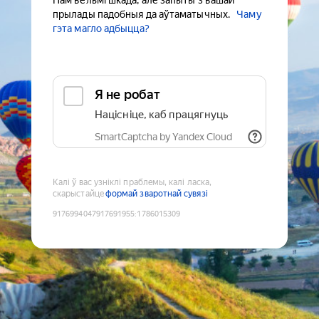
Нам вельмі шкада, але запыты з вашай
прылады падобныя да аўтаматычных.
Чаму
гэта магло адбыцца?
Я не робат
Націсніце, каб працягнуць
SmartCaptcha by Yandex Cloud
Калі ў вас узніклі праблемы, калі ласка,
скарыстайце
формай зваротнай сувязі
9176994047917691955
:
1786015309