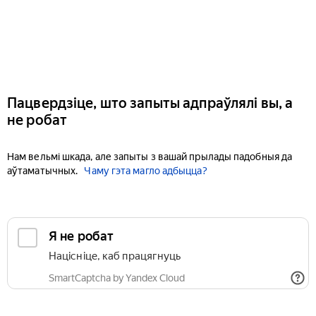
Пацвердзіце, што запыты адпраўлялі вы, а
не робат
Нам вельмі шкада, але запыты з вашай прылады падобныя да
аўтаматычных.
Чаму гэта магло адбыцца?
Я не робат
Націсніце, каб працягнуць
SmartCaptcha by Yandex Cloud