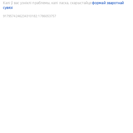
Калі ў вас узніклі праблемы, калі ласка, скарыстайце
формай зваротнай
сувязі
9179574246234310182
:
1786053757