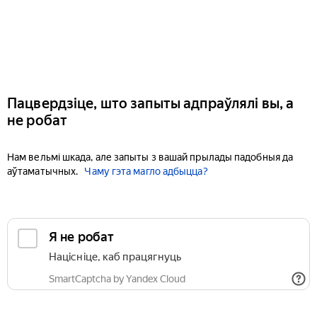
Пацвердзіце, што запыты адпраўлялі вы, а
не робат
Нам вельмі шкада, але запыты з вашай прылады падобныя да
аўтаматычных.
Чаму гэта магло адбыцца?
Я не робат
Націсніце, каб працягнуць
SmartCaptcha by Yandex Cloud