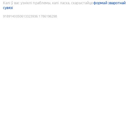
Калі ў вас узніклі праблемы, калі ласка, скарыстайце
формай зваротнай
сувязі
9189140050613323936
:
1786196298