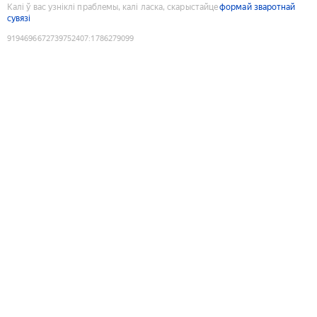
Калі ў вас узніклі праблемы, калі ласка, скарыстайце
формай зваротнай
сувязі
9194696672739752407
:
1786279099