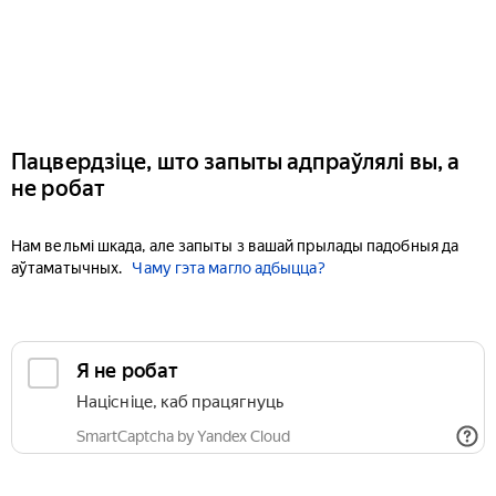
Пацвердзіце, што запыты адпраўлялі вы, а
не робат
Нам вельмі шкада, але запыты з вашай прылады падобныя да
аўтаматычных.
Чаму гэта магло адбыцца?
Я не робат
Націсніце, каб працягнуць
SmartCaptcha by Yandex Cloud