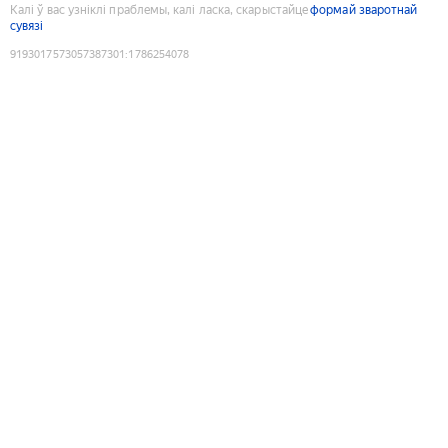
Калі ў вас узніклі праблемы, калі ласка, скарыстайце
формай зваротнай
сувязі
9193017573057387301
:
1786254078