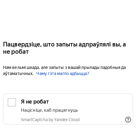
Пацвердзіце, што запыты адпраўлялі вы, а
не робат
Нам вельмі шкада, але запыты з вашай прылады падобныя да
аўтаматычных.
Чаму гэта магло адбыцца?
Я не робат
Націсніце, каб працягнуць
SmartCaptcha by Yandex Cloud