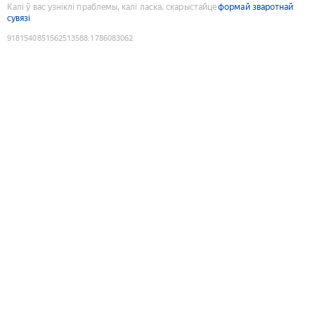
Калі ў вас узніклі праблемы, калі ласка, скарыстайце
формай зваротнай
сувязі
9181540851562513588
:
1786083062