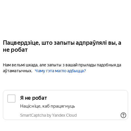
Пацвердзіце, што запыты адпраўлялі вы, а
не робат
Нам вельмі шкада, але запыты з вашай прылады падобныя да
аўтаматычных.
Чаму гэта магло адбыцца?
Я не робат
Націсніце, каб працягнуць
SmartCaptcha by Yandex Cloud