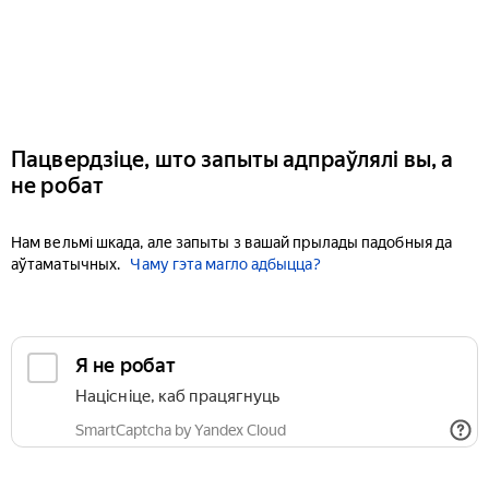
Пацвердзіце, што запыты адпраўлялі вы, а
не робат
Нам вельмі шкада, але запыты з вашай прылады падобныя да
аўтаматычных.
Чаму гэта магло адбыцца?
Я не робат
Націсніце, каб працягнуць
SmartCaptcha by Yandex Cloud