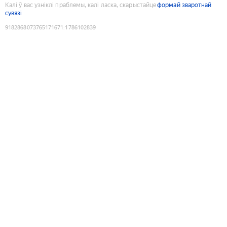
Калі ў вас узніклі праблемы, калі ласка, скарыстайце
формай зваротнай
сувязі
9182868073765171671
:
1786102839