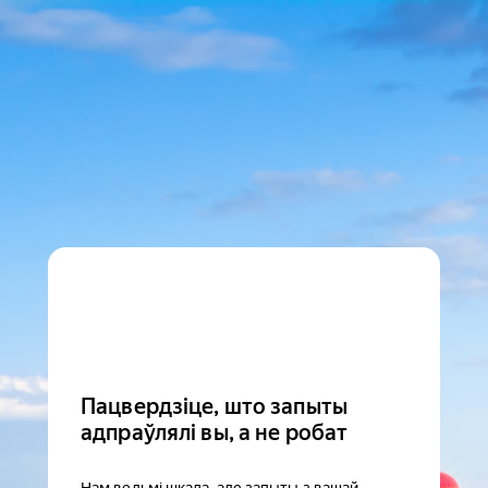
Пацвердзіце, што запыты
адпраўлялі вы, а не робат