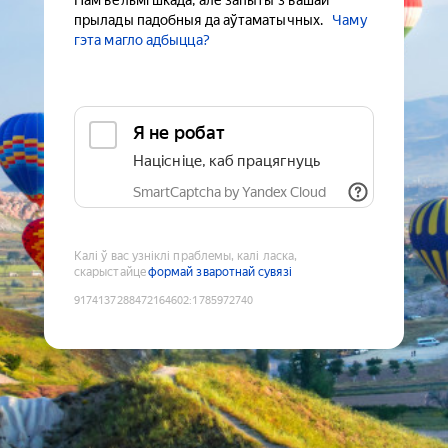
Нам вельмі шкада, але запыты з вашай
прылады падобныя да аўтаматычных.
Чаму
гэта магло адбыцца?
Я не робат
Націсніце, каб працягнуць
SmartCaptcha by Yandex Cloud
Калі ў вас узніклі праблемы, калі ласка,
скарыстайце
формай зваротнай сувязі
9174137288472164602
:
1785972740