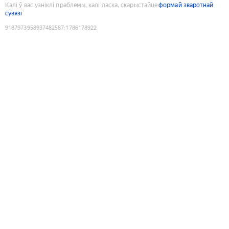
Калі ў вас узніклі праблемы, калі ласка, скарыстайце
формай зваротнай
сувязі
9187973958937482587
:
1786178922