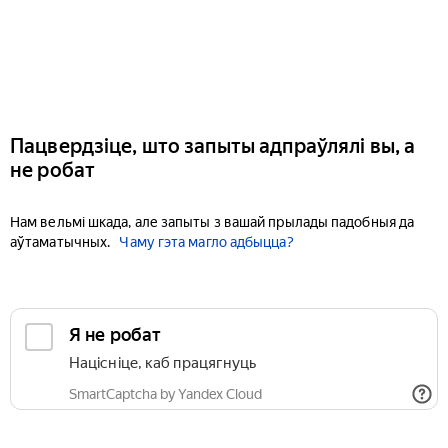
Пацвердзіце, што запыты адпраўлялі вы, а
не робат
Нам вельмі шкада, але запыты з вашай прылады падобныя да
аўтаматычных.
Чаму гэта магло адбыцца?
Я не робат
Націсніце, каб працягнуць
SmartCaptcha by Yandex Cloud