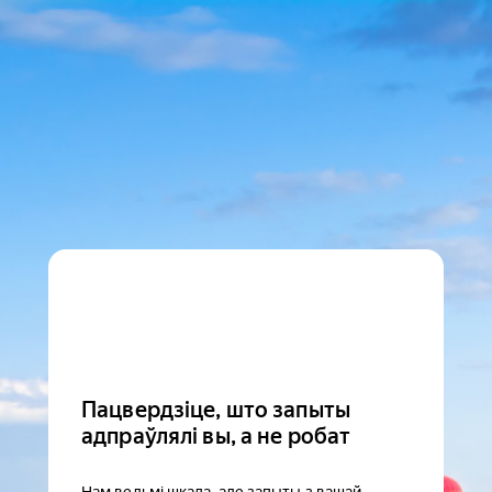
Пацвердзіце, што запыты
адпраўлялі вы, а не робат