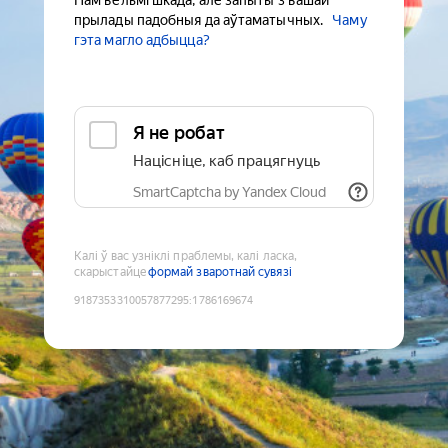
Нам вельмі шкада, але запыты з вашай
прылады падобныя да аўтаматычных.
Чаму
гэта магло адбыцца?
Я не робат
Націсніце, каб працягнуць
SmartCaptcha by Yandex Cloud
Калі ў вас узніклі праблемы, калі ласка,
скарыстайце
формай зваротнай сувязі
9187353310057877295
:
1786169674