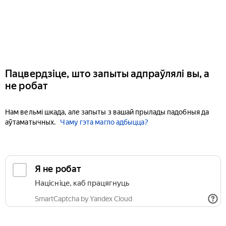
Пацвердзіце, што запыты адпраўлялі вы, а
не робат
Нам вельмі шкада, але запыты з вашай прылады падобныя да
аўтаматычных.
Чаму гэта магло адбыцца?
Я не робат
Націсніце, каб працягнуць
SmartCaptcha by Yandex Cloud