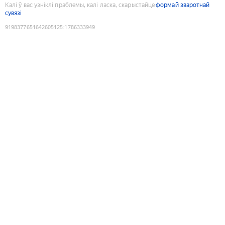
Калі ў вас узніклі праблемы, калі ласка, скарыстайце
формай зваротнай
сувязі
9198377651642605125
:
1786333949