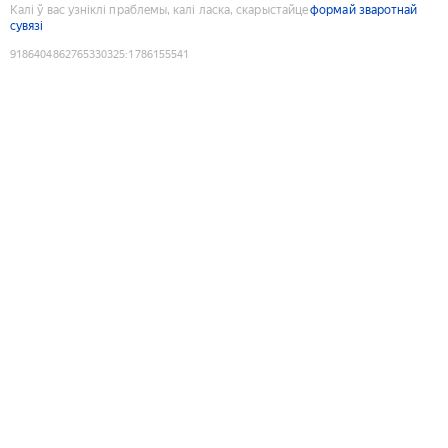
Калі ў вас узніклі праблемы, калі ласка, скарыстайце
формай зваротнай
сувязі
9186404862765330325
:
1786155541