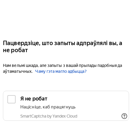
Пацвердзіце, што запыты адпраўлялі вы, а
не робат
Нам вельмі шкада, але запыты з вашай прылады падобныя да
аўтаматычных.
Чаму гэта магло адбыцца?
Я не робат
Націсніце, каб працягнуць
SmartCaptcha by Yandex Cloud