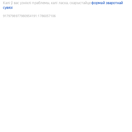
Калі ў вас узніклі праблемы, калі ласка, скарыстайце
формай зваротнай
сувязі
9179798977980954191
:
1786057106