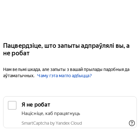
Пацвердзіце, што запыты адпраўлялі вы, а
не робат
Нам вельмі шкада, але запыты з вашай прылады падобныя да
аўтаматычных.
Чаму гэта магло адбыцца?
Я не робат
Націсніце, каб працягнуць
SmartCaptcha by Yandex Cloud