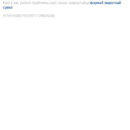
Калі ў вас узніклі праблемы, калі ласка, скарыстайце
формай зваротнай
сувязі
9178131636175373471
:
1786032260