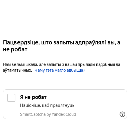
Пацвердзіце, што запыты адпраўлялі вы, а
не робат
Нам вельмі шкада, але запыты з вашай прылады падобныя да
аўтаматычных.
Чаму гэта магло адбыцца?
Я не робат
Націсніце, каб працягнуць
SmartCaptcha by Yandex Cloud