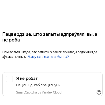
Пацвердзіце, што запыты адпраўлялі вы, а
не робат
Нам вельмі шкада, але запыты з вашай прылады падобныя да
аўтаматычных.
Чаму гэта магло адбыцца?
Я не робат
Націсніце, каб працягнуць
SmartCaptcha by Yandex Cloud