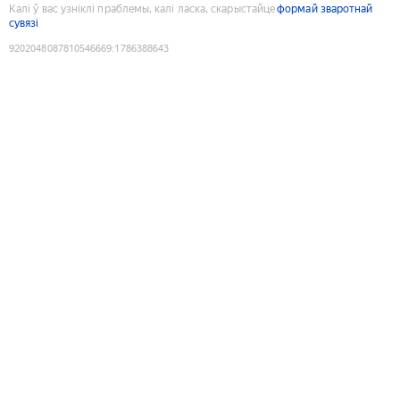
Калі ў вас узніклі праблемы, калі ласка, скарыстайце
формай зваротнай
сувязі
9202048087810546669
:
1786388643