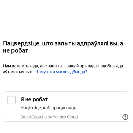
Пацвердзіце, што запыты адпраўлялі вы, а
не робат
Нам вельмі шкада, але запыты з вашай прылады падобныя да
аўтаматычных.
Чаму гэта магло адбыцца?
Я не робат
Націсніце, каб працягнуць
SmartCaptcha by Yandex Cloud