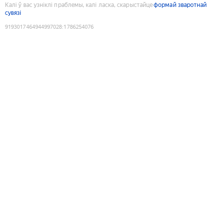
Калі ў вас узніклі праблемы, калі ласка, скарыстайце
формай зваротнай
сувязі
9193017464944997028
:
1786254076